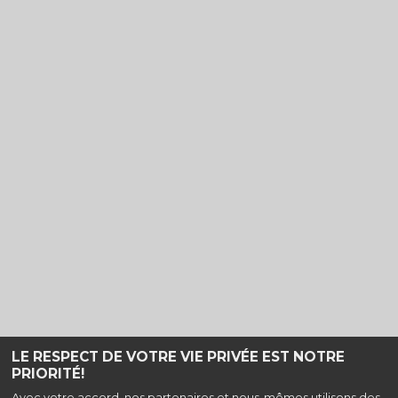
LE RESPECT DE VOTRE VIE PRIVÉE EST NOTRE
PRIORITÉ!
Haut de page
Avec votre accord, nos partenaires et nous-mêmes utilisons des