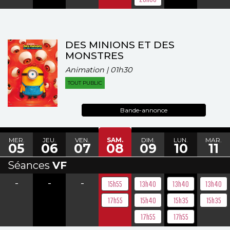
DES MINIONS ET DES
MONSTRES
Animation | 01h30
TOUT PUBLIC
Bande-annonce
MER.
JEU.
VEN.
SAM.
DIM.
LUN.
MAR.
05
06
07
08
09
10
11
Séances
VF
-
-
-
15h55
13h40
13h40
13h40
17h55
15h40
15h35
15h35
17h55
17h55