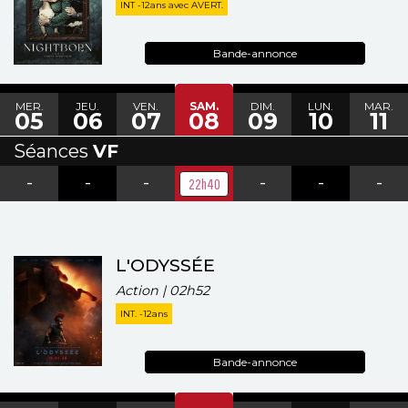
INT -12ans avec AVERT.
Bande-annonce
MER.
JEU.
VEN.
SAM.
DIM.
LUN.
MAR.
05
06
07
08
09
10
11
Séances
VF
-
-
-
-
-
-
22h40
L'ODYSSÉE
Action | 02h52
INT. -12ans
Bande-annonce