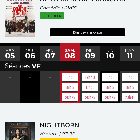
Comédie | 01h15
TOUT PUBLIC
Bande-annonce
MER.
JEU.
VEN.
SAM.
DIM.
LUN.
MAR.
05
06
07
08
09
10
11
Séances
VF
-
-
-
16h25
13h40
16h25
16h25
18h15
15h25
18h15
18h15
20h25
20h25
20h25
20h40
NIGHTBORN
Horreur | 01h32