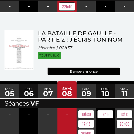
-
-
-
-
-
-
22h40
LA BATAILLE DE GAULLE -
PARTIE 2 : J'ÉCRIS TON NOM
Histoire | 02h37
TOUT PUBLIC
Bande-annonce
MER.
JEU.
VEN.
SAM.
DIM.
LUN.
MAR.
05
06
07
08
09
10
11
Séances
VF
-
-
-
-
10h30
13h15
13h15
17h15
20h00
20h00