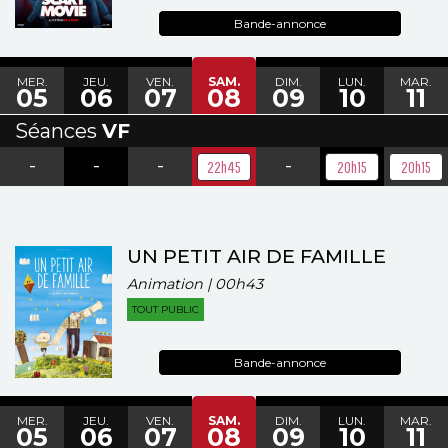
Bande-annonce
MER.
JEU.
VEN.
SAM.
DIM.
LUN.
MAR.
05
06
07
08
09
10
11
Séances
VF
-
-
-
-
22h45
20h15
20h15
UN PETIT AIR DE FAMILLE
Animation | 00h43
TOUT PUBLIC
Bande-annonce
MER.
JEU.
VEN.
SAM.
DIM.
LUN.
MAR.
05
06
07
08
09
10
11