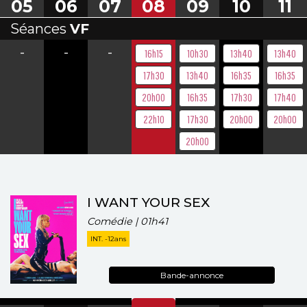
05
06
07
08
09
10
11
Séances
VF
-
-
-
16h15
10h30
13h40
13h40
17h30
13h40
16h35
16h35
20h00
16h35
17h30
17h40
22h10
17h30
20h00
20h00
20h00
I WANT YOUR SEX
Comédie | 01h41
INT. -12ans
Bande-annonce