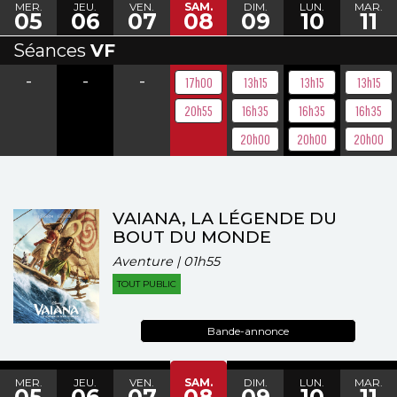
MER.
JEU.
VEN.
SAM.
DIM.
LUN.
MAR.
05
06
07
08
09
10
11
Séances
VF
-
-
-
17h00
13h15
13h15
13h15
20h55
16h35
16h35
16h35
20h00
20h00
20h00
VAIANA, LA LÉGENDE DU
BOUT DU MONDE
Aventure | 01h55
TOUT PUBLIC
Bande-annonce
MER.
JEU.
VEN.
SAM.
DIM.
LUN.
MAR.