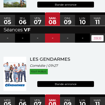
Bande-annonce
MER.
JEU.
VEN.
SAM.
DIM.
LUN.
MAR.
05
06
07
08
09
10
11
Séances
VF
-
-
-
-
-
-
20h30
LES GENDARMES
Comédie | 01h27
TOUT PUBLIC
Bande-annonce
MER.
JEU.
VEN.
SAM.
DIM.
LUN.
MAR.
05
06
07
08
09
10
11