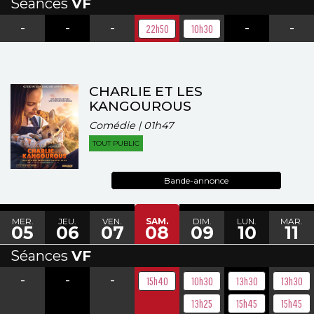
Séances
VF
-
-
-
-
-
22h50
10h30
CHARLIE ET LES
KANGOUROUS
Comédie | 01h47
TOUT PUBLIC
Bande-annonce
MER.
JEU.
VEN.
SAM.
DIM.
LUN.
MAR.
05
06
07
08
09
10
11
Séances
VF
-
-
-
15h40
10h30
13h30
13h30
13h25
15h45
15h45