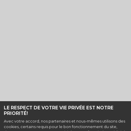
LE RESPECT DE VOTRE VIE PRIVÉE EST NOTRE
PRIORITÉ!
Haut de page
Avec votre accord, nos partenaires et nous-mêmes utilisons des
cookies, certains requis pour le bon fonctionnement du site,
Majestic Douai, 600 Boulevard de la république, 59500