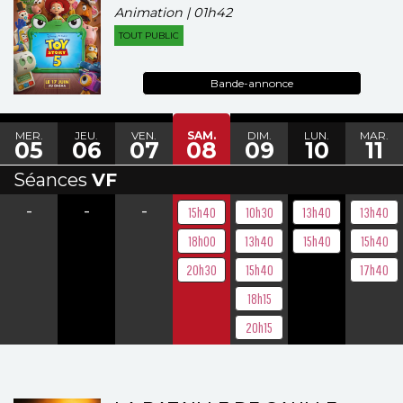
Animation | 01h42
TOUT PUBLIC
Bande-annonce
MER.
JEU.
VEN.
SAM.
DIM.
LUN.
MAR.
05
06
07
08
09
10
11
Séances
VF
-
-
-
15h40
10h30
13h40
13h40
18h00
13h40
15h40
15h40
20h30
15h40
17h40
18h15
20h15