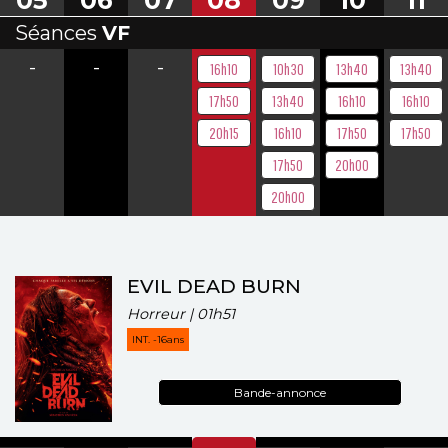
05
06
07
08
09
10
11
Séances
VF
-
-
-
16h10
10h30
13h40
13h40
17h50
13h40
16h10
16h10
20h15
16h10
17h50
17h50
17h50
20h00
20h00
EVIL DEAD BURN
Horreur | 01h51
INT. -16ans
Bande-annonce