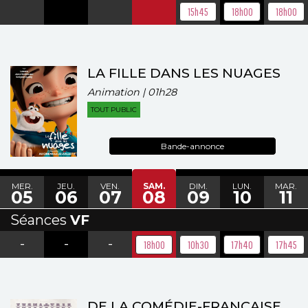
15h45
18h00
18h00
LA FILLE DANS LES NUAGES
Animation | 01h28
TOUT PUBLIC
Bande-annonce
MER.
JEU.
VEN.
SAM.
DIM.
LUN.
MAR.
05
06
07
08
09
10
11
Séances
VF
-
-
-
18h00
10h30
17h40
17h45
DE LA COMÉDIE-FRANÇAISE