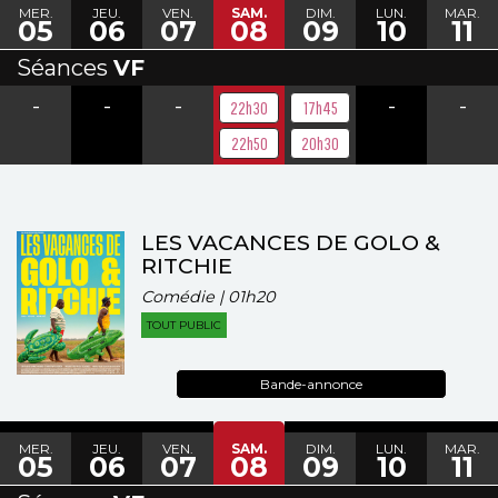
MER.
JEU.
VEN.
SAM.
DIM.
LUN.
MAR.
05
06
07
08
09
10
11
Séances
VF
-
-
-
-
-
22h30
17h45
22h50
20h30
LES VACANCES DE GOLO &
RITCHIE
Comédie | 01h20
TOUT PUBLIC
Bande-annonce
MER.
JEU.
VEN.
SAM.
DIM.
LUN.
MAR.
05
06
07
08
09
10
11