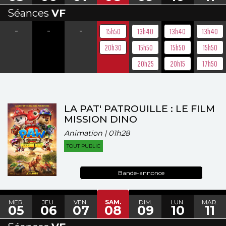
Séances
VF
-
-
-
15h50
13h40
13h40
13h40
20h30
15h50
15h50
15h50
20h25
20h15
17h50
LA PAT' PATROUILLE : LE FILM
MISSION DINO
Animation | 01h28
TOUT PUBLIC
Bande-annonce
MER.
JEU.
VEN.
SAM.
DIM.
LUN.
MAR.
05
06
07
08
09
10
11