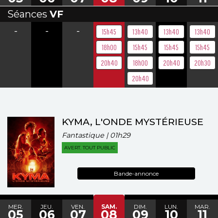
Séances
VF
-
-
-
15h45
13h40
13h40
13h40
18h00
15h45
15h45
15h45
20h40
18h00
20h40
20h30
20h40
KYMA, L'ONDE MYSTÉRIEUSE
Fantastique | 01h29
AVERT. TOUT PUBLIC
Bande-annonce
MER.
JEU.
VEN.
SAM.
DIM.
LUN.
MAR.
05
06
07
08
09
10
11