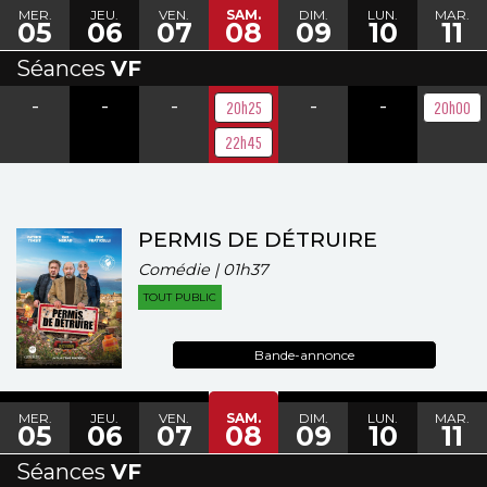
MER.
JEU.
VEN.
SAM.
DIM.
LUN.
MAR.
05
06
07
08
09
10
11
Séances
VF
-
-
-
-
-
20h25
20h00
22h45
PERMIS DE DÉTRUIRE
Comédie | 01h37
TOUT PUBLIC
Bande-annonce
MER.
JEU.
VEN.
SAM.
DIM.
LUN.
MAR.
05
06
07
08
09
10
11
Séances
VF