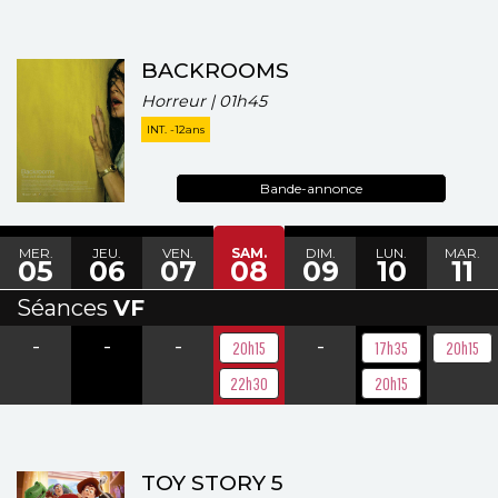
BACKROOMS
Horreur | 01h45
INT. -12ans
Bande-annonce
MER.
JEU.
VEN.
SAM.
DIM.
LUN.
MAR.
05
06
07
08
09
10
11
Séances
VF
-
-
-
-
20h15
17h35
20h15
22h30
20h15
TOY STORY 5