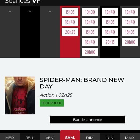
Séances
VF
-
-
-
15h35
10h30
13h40
13h40
18h40
13h40
15h35
15h40
20h25
15h35
18h40
18h35
18h40
20h15
20h00
20h00
SPIDER-MAN: BRAND NEW
DAY
Action | 02h25
TOUT PUBLIC
Bande-annonce
MER.
JEU.
VEN.
SAM.
DIM.
LUN.
MAR.