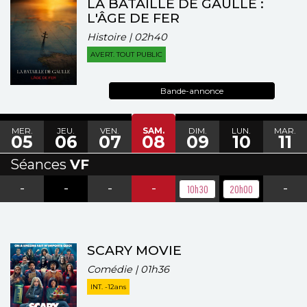
LA BATAILLE DE GAULLE :
L'ÂGE DE FER
Histoire | 02h40
AVERT. TOUT PUBLIC
Bande-annonce
MER.
JEU.
VEN.
SAM.
DIM.
LUN.
MAR.
05
06
07
08
09
10
11
Séances
VF
-
-
-
-
-
10h30
20h00
SCARY MOVIE
Comédie | 01h36
INT. -12ans