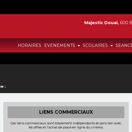
Majestic Douai,
600 B
HORAIRES
EVENEMENTS
SCOLAIRES
SEANC
e :
LIENS COMMERCIAUX
Ces liens commerciaux sont totalement indépendants et sans lien avec
les offres et l'achat de place en ligne du cinéma.