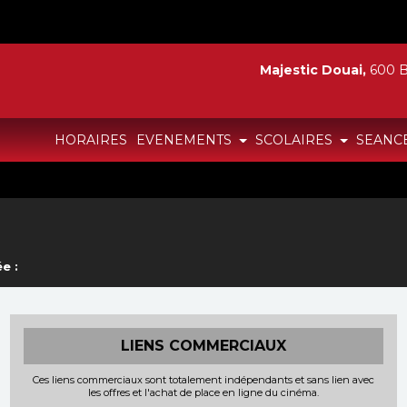
Majestic Douai,
600 B
HORAIRES
EVENEMENTS
SCOLAIRES
SEANC
e :
LIENS COMMERCIAUX
Ces liens commerciaux sont totalement indépendants et sans lien avec
les offres et l'achat de place en ligne du cinéma.