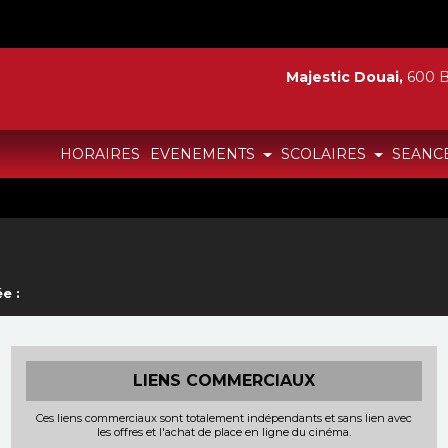
Majestic Douai,
600 B
HORAIRES
EVENEMENTS
SCOLAIRES
SEANC
e :
LIENS COMMERCIAUX
Ces liens commerciaux sont totalement indépendants et sans lien avec
les offres et l'achat de place en ligne du cinéma.