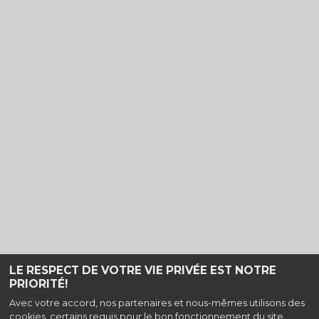
LE RESPECT DE VOTRE VIE PRIVÉE EST NOTRE
PRIORITÉ!
Haut de page
Avec votre accord, nos partenaires et nous-mêmes utilisons des
cookies, certains requis pour le bon fonctionnement du site,