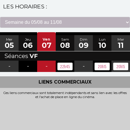
LES HORAIRES :
Mer
Jeu
Ven
Sam
Dim
Lun
Mar
05
06
07
08
09
10
11
Séances
VF
-
-
-
-
22h45
20h15
20h15
LIENS COMMERCIAUX
Ces liens commerciaux sont totalement indépendants et sans lien avec les offres
et l'achat de place en ligne du cinéma.