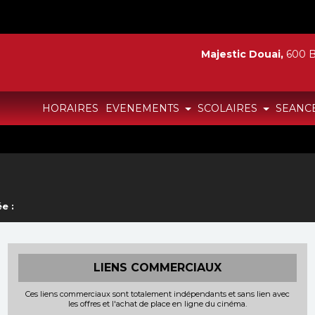
Majestic Douai,
600 B
HORAIRES
EVENEMENTS
SCOLAIRES
SEANC
e :
LIENS COMMERCIAUX
Ces liens commerciaux sont totalement indépendants et sans lien avec
les offres et l'achat de place en ligne du cinéma.