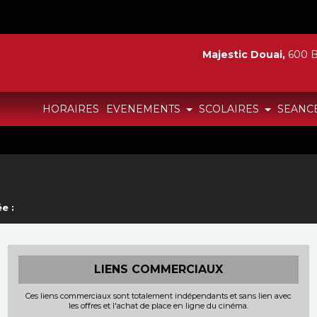
Majestic Douai,
600 B
HORAIRES
EVENEMENTS
SCOLAIRES
SEANC
e :
LIENS COMMERCIAUX
Ces liens commerciaux sont totalement indépendants et sans lien avec
les offres et l'achat de place en ligne du cinéma.