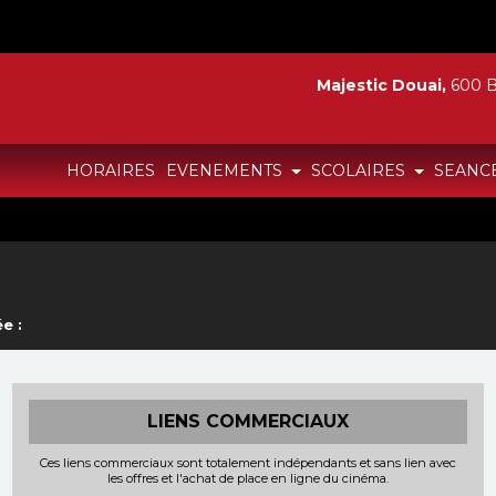
Majestic Douai,
600 B
HORAIRES
EVENEMENTS
SCOLAIRES
SEANC
e :
LIENS COMMERCIAUX
Ces liens commerciaux sont totalement indépendants et sans lien avec
les offres et l'achat de place en ligne du cinéma.