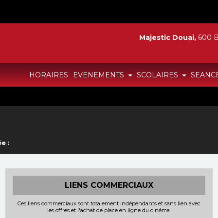
Majestic Douai,
600 B
HORAIRES
EVENEMENTS
SCOLAIRES
SEANC
e :
LIENS COMMERCIAUX
Ces liens commerciaux sont totalement indépendants et sans lien avec
les offres et l'achat de place en ligne du cinéma.